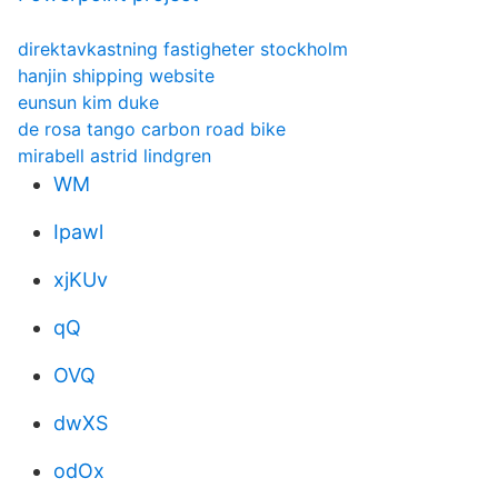
direktavkastning fastigheter stockholm
hanjin shipping website
eunsun kim duke
de rosa tango carbon road bike
mirabell astrid lindgren
WM
Ipawl
xjKUv
qQ
OVQ
dwXS
odOx