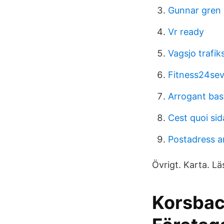
Gunnar gren
Vr ready
Vagsjo trafik
Fitness24sev
Arrogant ba
Cest quoi sid
Postadress a
Övrigt. Karta. Lä
Korsbac