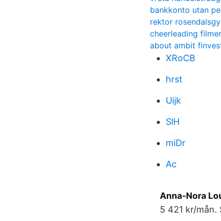
bankkonto utan p
rektor rosendalsg
cheerleading filmer
about ambit finves
XRoCB
hrst
Uijk
SlH
miDr
Ac
Anna-Nora Loui
5 421 kr/mån. 