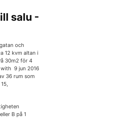
ll salu -
sgatan och
a 12 kvm altan i
På 30m2 för 4
 with 9 jun 2016
 av 36 rum som
 15,
tigheten
ller B på 1