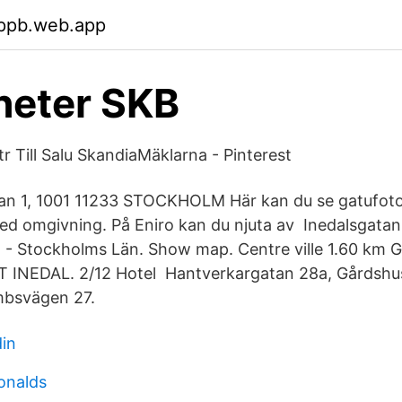
wppb.web.app
heter SKB
tr Till Salu SkandiaMäklarna - Pinterest
tan 1, 1001 11233 STOCKHOLM Här kan du se gatufoto
ed omgivning. På Eniro kan du njuta av Inedalsgatan
- Stockholms Län. Show map. Centre ville 1.60 km G
NEDAL. 2/12 Hotel Hantverkargatan 28a, Gårdshus
mbsvägen 27.
din
onalds