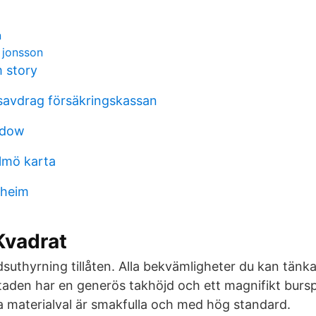
n
l jonsson
 story
savdrag försäkringskassan
ndow
lmö karta
dheim
Kvadrat
suthyrning tillåten. Alla bekvämligheter du kan tänka
taden har en generös takhöjd och ett magnifikt burs
la materialval är smakfulla och med hög standard.