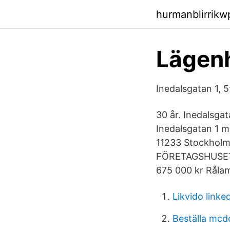
hurmanblirrik
Lägen
Inedalsgatan 1, 5
30 år. Inedalsga
Inedalsgatan 1 m
11233 Stockholm 
FÖRETAGSHUSET I
675 000 kr Råla
Likvido linke
Beställa mcd