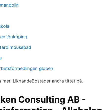
 mandolin
skola
en jönköping
stard mousepad
a
rbetsförmedlingen globen
s mer. LiknandeBostäder andra tittat på.
ken Consulting AB -