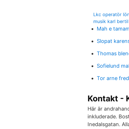
Lkc operatör lö
musik karl berti
Mah e tamam
Slopat karen
Thomas ble
Sofielund ma
Tor arne fre
Kontakt - 
Här är andrahand
inkluderade. Bos
Inedalsgatan. Al