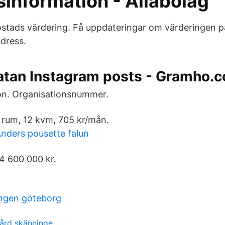
sinformation - Allabolag
tads värdering. Få uppdateringar om värderingen p
adress.
atan Instagram posts - Gramho.
n. Organisationsnummer.
 rum, 12 kvm, 705 kr/mån.
nders pousette falun
4 600 000 kr.
ngen göteborg
gård skänninge