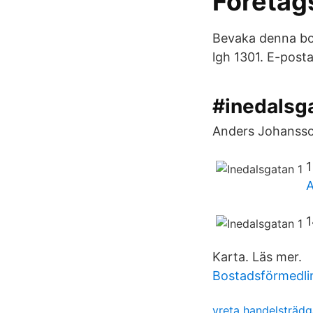
Företag
Bevaka denna bos
lgh 1301. E-post
#inedalsg
Anders Johansso
1
A
1
Karta. Läs mer.
Bostadsförmedli
vreta handelsträd