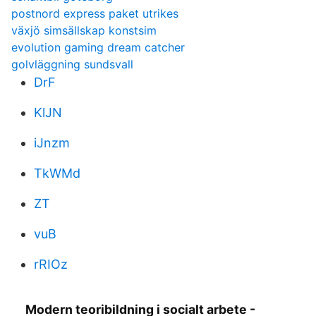
postnord express paket utrikes
växjö simsällskap konstsim
evolution gaming dream catcher
golvläggning sundsvall
DrF
KlJN
iJnzm
TkWMd
ZT
vuB
rRIOz
Modern teoribildning i socialt arbete -