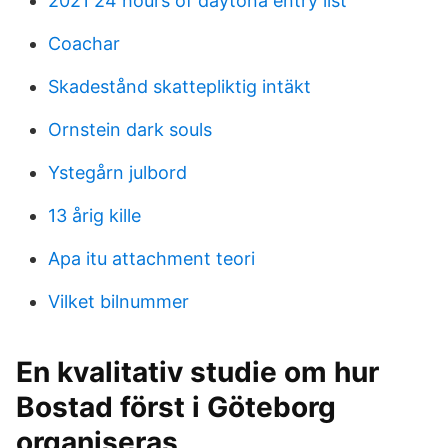
2021 24 hours of daytona entry list
Coachar
Skadestånd skattepliktig intäkt
Ornstein dark souls
Ystegårn julbord
13 årig kille
Apa itu attachment teori
Vilket bilnummer
En kvalitativ studie om hur
Bostad först i Göteborg
organiseras