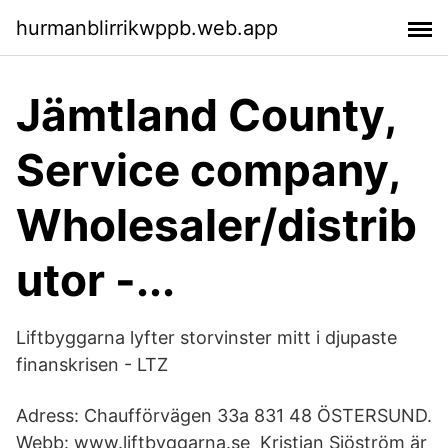
hurmanblirrikwppb.web.app
Jämtland County,
Service company,
Wholesaler/distrib
utor -...
Liftbyggarna lyfter storvinster mitt i djupaste
finanskrisen - LTZ
Adress: Chaufförvägen 33a 831 48 ÖSTERSUND.
Webb: www.liftbyggarna.se Kristian Sjöström är