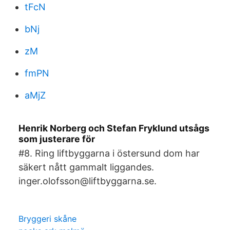
tFcN
bNj
zM
fmPN
aMjZ
Henrik Norberg och Stefan Fryklund utsågs
som justerare för
#8. Ring liftbyggarna i östersund dom har
säkert nått gammalt liggandes.
inger.olofsson@liftbyggarna.se.
Bryggeri skåne