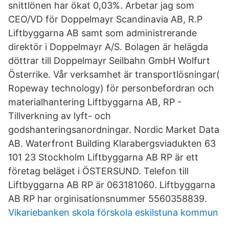
snittlönen har ökat 0,03%. Arbetar jag som
CEO/VD för Doppelmayr Scandinavia AB, R.P
Liftbyggarna AB samt som administrerande
direktör i Doppelmayr A/S. Bolagen är helägda
döttrar till Doppelmayr Seilbahn GmbH Wolfurt
Österrike. Vår verksamhet är transportlösningar(
Ropeway technology) för personbefordran och
materialhantering Liftbyggarna AB, RP -
Tillverkning av lyft- och
godshanteringsanordningar. Nordic Market Data
AB. Waterfront Building Klarabergsviadukten 63
101 23 Stockholm Liftbyggarna AB RP är ett
företag beläget i ÖSTERSUND. Telefon till
Liftbyggarna AB RP är 063181060. Liftbyggarna
AB RP har orginisationsnummer 5560358839.
Vikariebanken skola förskola eskilstuna kommun