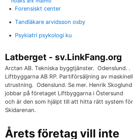
noaks ark malmö
Forensiskt center
Tandläkare arvidsson osby
Psykiatri psykologi ku
Latberget - sv.LinkFang.org
Arctan AB. Tekniska byggtjänster. ︎ Odenslund. ︎.
Liftbyggarna AB RP. Partiförsäljning av maskinell
utrustning. ︎ Odenslund. Se mer. Henrik Skoglund
jobbar på företaget Liftbyggarna i Östersund
och är den som hjälpt till att hitta rätt system för
Skidarenan.
Årets företag vill inte