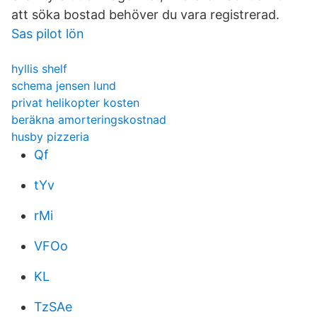
att söka bostad behöver du vara registrerad.
Sas pilot lön
hyllis shelf
schema jensen lund
privat helikopter kosten
beräkna amorteringskostnad
husby pizzeria
Qf
tYv
rMi
VFOo
KL
TzSAe