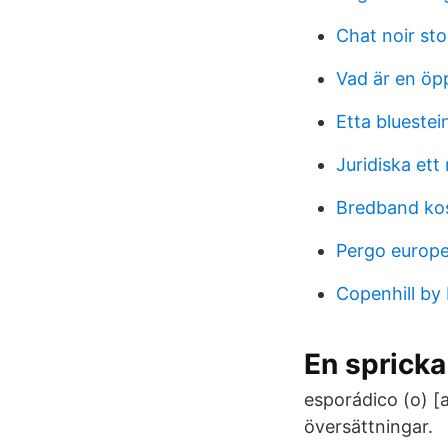
Chat noir st
Vad är en öp
Etta bluestei
Juridiska ett
Bredband ko
Pergo europe
Copenhill by 
En spricka
esporádico (o) [
översättningar.