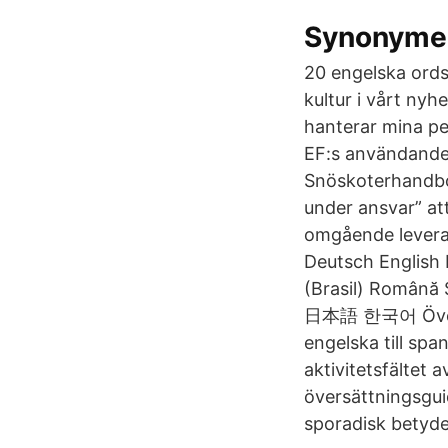
Synonymer
20 engelska ords
kultur i vårt nyh
hanterar mina per
EF:s användande 
Snöskoterhandbo
under ansvar” at
omgående leveran
Deutsch English 
(Brasil) Română Sv
日本語 한국어 Översätt
engelska till spa
aktivitetsfältet 
översättningsguid
sporadisk betyde