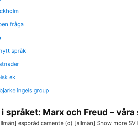
ockholm
pen fråga
n
 nytt språk
stnader
isk ek
bjarke ingels group
 i språket: Marx och Freud – våra
allmän] esporádicamente (o) [allmän] Show more SV