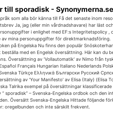
 till sporadisk - Synonymerna.s
pråk som alla bör känna till Få det senaste inom reso
etsbrev Ja, jag (eller min vårdnadshavare) har läst oc
sonuppgifter i enlighet med EF:s Integritetspolicy , 
av mina personuppgifter för direktmarknadsföring.
ken på Engelska Nu finns den populär Snöskoterha
t beställa med en Engelsk översättning. Här kan du be
s. Översättning av 'Vollautomatik' av Nimo från tyska
Español Français Hungarian Italiano Nederlands Pols
enska Türkçe Ελληνικά Български Русский Српски ربية فارسی
ning av 'Your Manifesto' av Elisa (Italy) (Elisa Tof
nska Talrika exempel på översättningar klassificerade 
av “ sporadisk” – Svenska-Engelska ordbok och den int
en. Översätt Svenska-Engelska Hittade följande förkl
r: oregelbunden och inte särskilt frekvent.