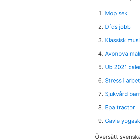
Mop sek
Dfds jobb
Klassisk musik
Avonova mal
Ub 2021 cale
Stress i arbe
Sjukvård barn
Epa tractor
Gavle yogask
Översätt svenska