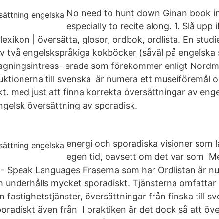
No need to hunt down Ginan book i
especially to recite along. 1. Slå upp
lexikon | översätta, glosor, ordbok, ordlista. En studie
v två engelskspråkiga kokböcker (såväl på engelska
matlagningsintress- erade som förekommer enligt Nord
ruktionerna till svenska är numera ett museiföremål 
t. med just att finna korrekta översättningar av eng
Engelsk översättning av sporadisk.
energi och sporadiska visioner som l
egen tid, oavsett om det var som Me
 - Speak Languages Fraserna som har Ordlistan är n
 underhålls mycket sporadiskt. Tjänsterna omfattar
 fastighetstjänster, översättningar från finska till s
radiskt även från I praktiken är det dock så att över