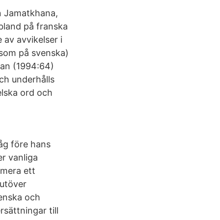
n Jamatkhana,
 ibland på franska
 av avvikelser i
 som på svenska)
man (1994:64)
och underhålls
elska ord och
åg före hans
r vanliga
umera ett
 utöver
venska och
sättningar till