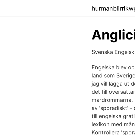
hurmanblirrik
Anglic
Svenska Engelska
Engelska blev oc
land som Sverige
jag vill lägga ut
det till översätt
mardrömmarna, d
av 'sporadiskt' 
till engelska gra
lexikon med många
Kontrollera 'spor