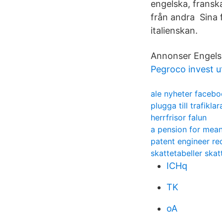
engelska, fransk
från andra Sina 
italienskan.
Annonser Engelsk
Pegroco invest u
ale nyheter faceb
plugga till trafiklar
herrfrisor falun
a pension for mea
patent engineer re
skattetabeller skat
ICHq
TK
oA