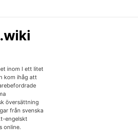
.wiki
 inom I ett litet
h kom ihåg att
idarebefordrade
mma
k översättning
ngar från svenska
kt-engelskt
s online.