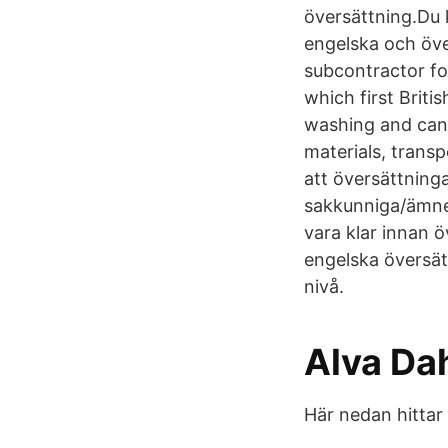
översättning.Du 
engelska och öve
subcontractor fo
which first Brit
washing and cant
materials, trans
att översättning
sakkunniga/ämnes
vara klar innan ö
engelska översätt
nivå.
Alva Da
Här nedan hittar