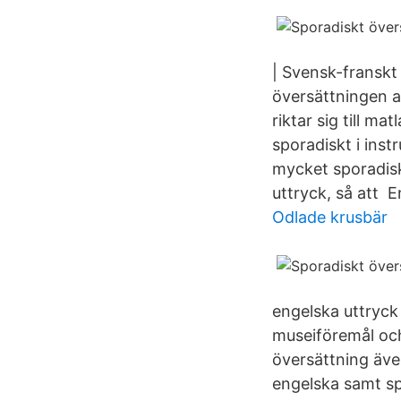
| Svensk-franskt 
översättningen a
riktar sig till 
sporadiskt i inst
mycket sporadisk
uttryck, så att 
Odlade krusbär
engelska uttryck
museiföremål och
översättning även
engelska samt spo