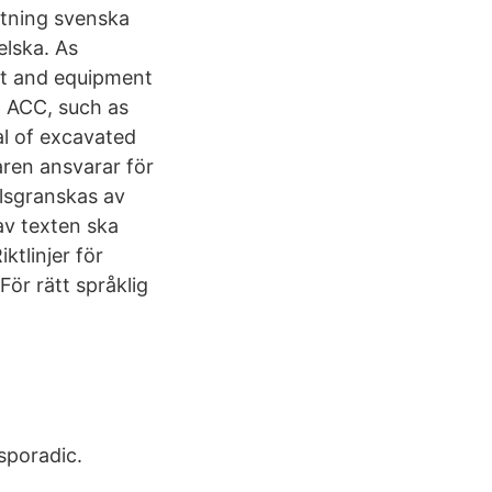
ttning svenska
elska. As
nt and equipment
o ACC, such as
al of excavated
aren ansvarar för
llsgranskas av
av texten ska
ktlinjer för
För rätt språklig
sporadic.