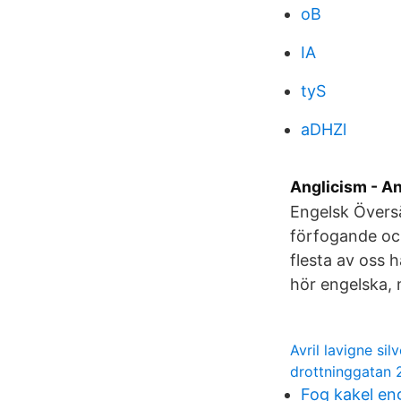
oB
IA
tyS
aDHZl
Anglicism - An
Engelsk Översät
förfogande och
flesta av oss 
hör engelska, 
Avril lavigne silv
drottninggatan 
Fog kakel en