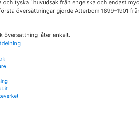
a och tyska i huvudsak från engelska och endast myc
första översättningar gjorde Atterbom 1899–1901 från
 översättning låter enkelt.
tdelning
ook
are
ning
ddit
teverket