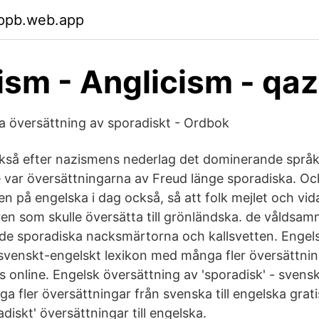
wppb.web.app
ism - Anglicism - qaz
 översättning av sporadiskt - Ordbok
kså efter nazismens nederlag det dominerande språket
 var översättningarna av Freud länge sporadiska. Oc
 den på engelska i dag också, så att folk mejlet och v
aren som skulle översätta till grönländska. de våldsa
e sporadiska nacksmärtorna och kallsvetten. Engels
- svenskt-engelskt lexikon med många fler översättni
tis online. Engelsk översättning av 'sporadisk' - svens
 fler översättningar från svenska till engelska grati
adiskt' översättningar till engelska.