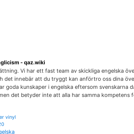
glicism - qaz.wiki
tning. Vi har ett fast team av skickliga engelska över
 det innebär att du tryggt kan anförtro oss dina öve
har goda kunskaper i engelska eftersom svenskarna d
men det betyder inte att alla har samma kompetens fö
er vinyl
20
gelska