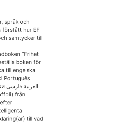
e
r, språk och
h förstått hur EF
och samtycker till
ndboken ”Frihet
ställa boken för
 till engelska
ki Português
الع
foli) från
efter
elligenta
aring(ar) till vad