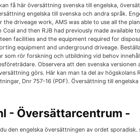
kan få här översättning svenska till engelska, översä
rsättning engelska till svenska och andra språk. Eng
r the driveage work, AMS was able to use all the pla
ish Coal and then RJB had previously made available t
een facilities and the equipment required for dispos
porting equipment and underground driveage. Beställ
ar som rör forskning och utbildning vid behov innehå
företrädare. Observera att den svenska versionen 
versättning görs. Här kan man ta del av högskolans Ri
ningar, Dnr 757-16 (PDF). Översättning till engelska 
hl - Översättarcentrum -
 du den engelska översättningen av ordet sporadisk. 