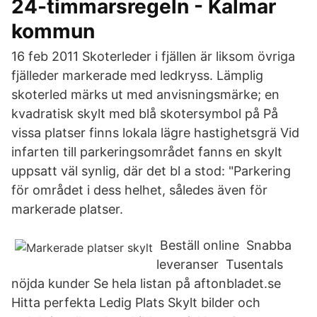
24-timmarsregeln - Kalmar
kommun
16 feb 2011 Skoterleder i fjällen är liksom övriga
fjälleder markerade med ledkryss. Lämplig
skoterled märks ut med anvisningsmärke; en
kvadratisk skylt med blå skotersymbol på På
vissa platser finns lokala lägre hastighetsgrä Vid
infarten till parkeringsområdet fanns en skylt
uppsatt väl synlig, där det bl a stod: "Parkering
för området i dess helhet, således även för
markerade platser.
️ Beställ online ️ Snabba
leveranser ️ Tusentals
nöjda kunder Se hela listan på aftonbladet.se
Hitta perfekta Ledig Plats Skylt bilder och