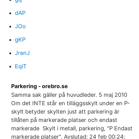
dAP
JOo
gKP
JrenJ
EqiT
Parkering - orebro.se
Samma sak gäller på huvudleder. 5 maj 2010
Om det INTE står en tilläggsskylt under en P-
skylt betyder skylten just att parkering är
tillåten på markerade platser och endast
markerade Skylt i metall, parkering, "P Endast
markerade platser". Avslutad: 24 feb 00:24;